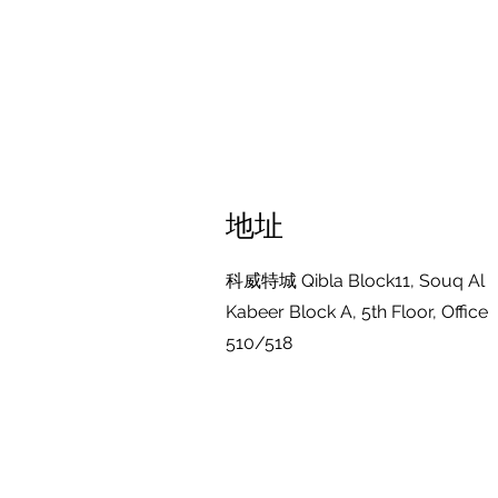
地址
科威特城 Qibla Block11, Souq Al
Kabeer Block A, 5th Floor, Office
510/518